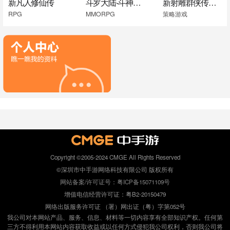
新凡人修仙传
斗罗大陆-斗神再临
新射雕群侠传之铁血丹心
RPG
MMORPG
策略游戏
Copyright ©2005-2024 CMGE All Rights Reserved
©深圳市中手游网络科技有限公司 版权所有
网站备案/许可证号：粤ICP备15071109号
增值电信经营许可证：粤B2-20150479
网络出版服务许可证 （署）网出证（粤）字第052号
我公司对本网站产品、服务、信息、材料等一切内容享有全部知识产权。任何第
三方不得利用本网站内容获取收益或以任何方式侵犯我公司权利，否则我公司将