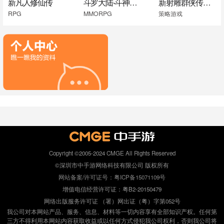
新凡人修仙传
斗罗大陆-斗神再临
新射雕群侠传之铁血丹心
RPG
MMORPG
策略游戏
Copyright ©2005-2024 CMGE All Rights Reserved
©深圳市中手游网络科技有限公司 版权所有
网站备案/许可证号：粤ICP备15071109号
增值电信经营许可证：粤B2-20150479
网络出版服务许可证 （署）网出证（粤）字第052号
我公司对本网站产品、服务、信息、材料等一切内容享有全部知识产权。任何第
三方不得利用本网站内容获取收益或以任何方式侵犯我公司权利，否则我公司将