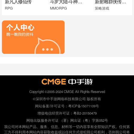
新凡人修仙传
斗罗大陆-斗神再临
新射雕群侠传之铁血丹心
RPG
MMORPG
策略游戏
Copyright ©2005-2024 CMGE All Rights Reserved
©深圳市中手游网络科技有限公司 版权所有
网站备案/许可证号：粤ICP备15071109号
增值电信经营许可证：粤B2-20150479
网络出版服务许可证 （署）网出证（粤）字第052号
我公司对本网站产品、服务、信息、材料等一切内容享有全部知识产权。任何第
三方不得利用本网站内容获取收益或以任何方式侵犯我公司权利，否则我公司将