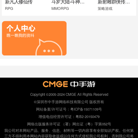
新凡人修仙传
斗罗大陆-斗神再临
新射雕群侠传之铁血丹心
RPG
MMORPG
策略游戏
Copyright ©2005-2024 CMGE All Rights Reserved
©深圳市中手游网络科技有限公司 版权所有
网站备案/许可证号：粤ICP备15071109号
增值电信经营许可证：粤B2-20150479
网络出版服务许可证 （署）网出证（粤）字第052号
我公司对本网站产品、服务、信息、材料等一切内容享有全部知识产权。任何第
三方不得利用本网站内容获取收益或以任何方式侵犯我公司权利，否则我公司将