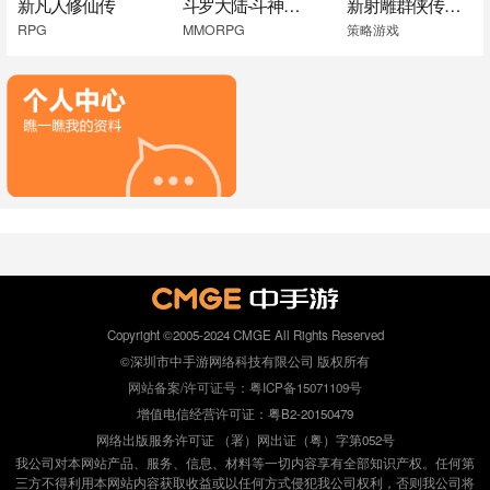
新凡人修仙传
斗罗大陆-斗神再临
新射雕群侠传之铁血丹心
RPG
MMORPG
策略游戏
Copyright ©2005-2024 CMGE All Rights Reserved
©深圳市中手游网络科技有限公司 版权所有
网站备案/许可证号：粤ICP备15071109号
增值电信经营许可证：粤B2-20150479
网络出版服务许可证 （署）网出证（粤）字第052号
我公司对本网站产品、服务、信息、材料等一切内容享有全部知识产权。任何第
三方不得利用本网站内容获取收益或以任何方式侵犯我公司权利，否则我公司将