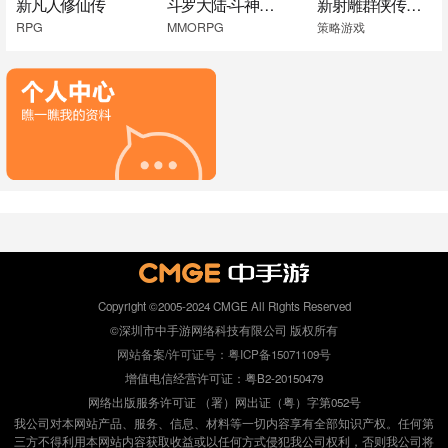
新凡人修仙传
斗罗大陆-斗神再临
新射雕群侠传之铁血丹心
RPG
MMORPG
策略游戏
Copyright ©2005-2024 CMGE All Rights Reserved
©深圳市中手游网络科技有限公司 版权所有
网站备案/许可证号：粤ICP备15071109号
增值电信经营许可证：粤B2-20150479
网络出版服务许可证 （署）网出证（粤）字第052号
我公司对本网站产品、服务、信息、材料等一切内容享有全部知识产权。任何第
三方不得利用本网站内容获取收益或以任何方式侵犯我公司权利，否则我公司将