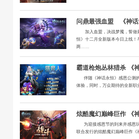
加入血盟，决战梦魇，誓做最强
恒》十二月全新版本今日上线！
两……
伴随《神话永恒》感恩公测的
体验，同时，万众期待的全新职
炫酷魔幻巅峰巨作 《
为迎接感恩节的到来并感恩玩家
联合发行的炫酷魔幻巅峰巨作《