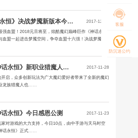
问鼎最强血盟 《神话永恒》决战梦魇新版本今上线
2017-12-21
客服
血盟！2018元旦将至，炫酷魔幻巅峰巨作《神话永
与血盟一起进击梦魇空间，争夺血盟十六强！决战梦魇，
防沉迷公约
霸道枪炮丛林猎杀 《神话永恒》新职业猎魔人详解
2017-11-28
开启，众多创新玩法为广大魔幻爱好者带来了全新的魔幻
业龙族猎魔人也……
神话永恒》今日感恩公测
2017-11-23
对游戏的大力支持，今日10点，由中手游与天马时空
神话永恒》正式……