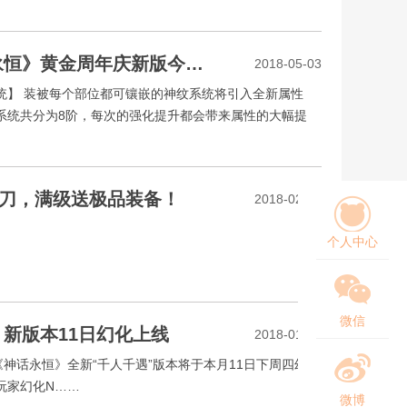
决战黄金迷城 《神话永恒》黄金周年庆新版今上线
2018-05-03
统】 装被每个部位都可镶嵌的神纹系统将引入全新属性
系统共分为8阶，每次的强化提升都会带来属性的大幅提
刀，满级送极品装备！
2018-02-26
个人中心
微信
》新版本11日幻化上线
2018-01-02
话永恒》全新“千人千遇”版本将于本月11日下周四幻化
玩家幻化N……
微博