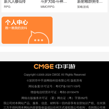
新凡人修仙传
斗罗大陆-斗神再临
新射雕群侠传之铁血丹心
RPG
MMORPG
策略游戏
Copyright ©2005-2024 CMGE All Rights Reserved
©深圳市中手游网络科技有限公司 版权所有
网站备案/许可证号：粤ICP备15071109号
增值电信经营许可证：粤B2-20150479
网络出版服务许可证 （署）网出证（粤）字第052号
我公司对本网站产品、服务、信息、材料等一切内容享有全部知识产权。任何第
三方不得利用本网站内容获取收益或以任何方式侵犯我公司权利，否则我公司将