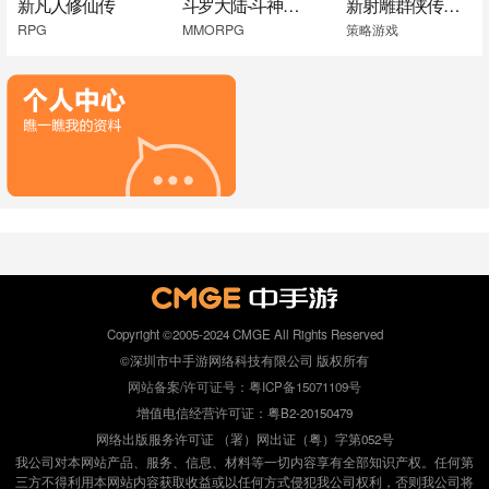
新凡人修仙传
斗罗大陆-斗神再临
新射雕群侠传之铁血丹心
RPG
MMORPG
策略游戏
Copyright ©2005-2024 CMGE All Rights Reserved
©深圳市中手游网络科技有限公司 版权所有
网站备案/许可证号：粤ICP备15071109号
增值电信经营许可证：粤B2-20150479
网络出版服务许可证 （署）网出证（粤）字第052号
我公司对本网站产品、服务、信息、材料等一切内容享有全部知识产权。任何第
三方不得利用本网站内容获取收益或以任何方式侵犯我公司权利，否则我公司将