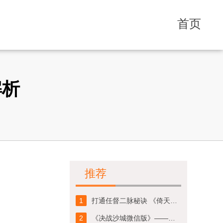
首页
解析
推荐
1
打通任督二脉秘诀 《倚天屠龙记》手游保卫丹药房
2
《决战沙城微信版》——新手攻略