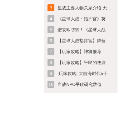
3
星战主要人物关系介绍 天行者父子聚首《星球大战：指挥官》
4
《星球大战：指挥官》英雄指挥部玩法攻略
5
进攻即防御！《星球大战指挥官》超级机器人哨兵解析
6
【星球大战指挥官】阵营介绍
7
【玩家攻略】神将推荐
8
【玩家攻略】平民的逆袭之路【第一弹/共三弹】
9
[玩家攻略] 大航海时代5十次必中活动怎么玩，十次必中活动抽奖技巧
10
血战NPC平砍研究数值