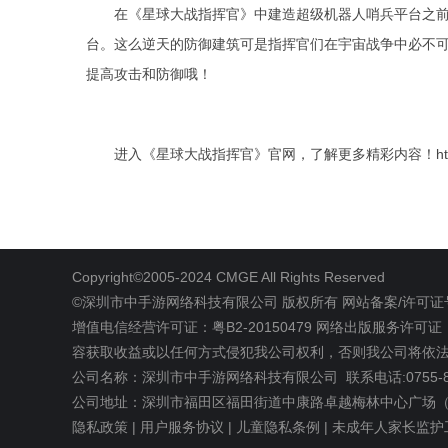
在《星球大战指挥官》中建造超级机器人哨兵平台之
台。这么逆天的防御建筑可是指挥官们在宇宙战争中必不
提高攻击和防御哦！
进入《星球大战指挥官》官网，了解更多精彩内容！
h
Copyright©2005-2024 CMGE All Rights Reserved
©深圳市中手游网络科技有限公司
版权所有
网站备案/许可证号
增值电信经营许可证：粤B2-20150479
网络出版服务许可证 
容获取收益或以任何方式侵犯我公司权利，否则我公司将依
公司名称：深圳市中手游网络科技有限公司 联系电话:0755-88
公司地址：深圳市福田区福田街道中康路卓越梅林中心广场（北
隐私政策 |
用户服务协议 |
儿童隐私条例 |
未成年人家长监护工