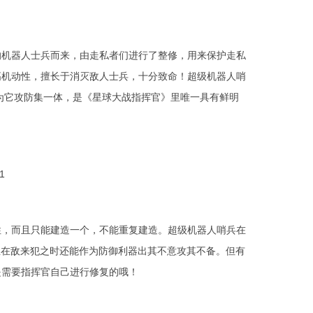
的机器人士兵而来，由走私者们进行了整修，用来保护走私
高机动性，擅长于消灭敌人士兵，十分致命！超级机器人哨
为它攻防集一体，是《星球大战指挥官》里唯一具有鲜明
1
性，而且只能建造一个，不能重复建造。超级机器人哨兵在
且在敌来犯之时还能作为防御利器出其不意攻其不备。但有
是需要指挥官自己进行修复的哦！