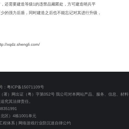
前，还需要建造等级
1
的违禁品藏匿处，方可建造哨兵平
可少的强力后盾，同时建造之后也不能忘记对其进行升级，
ttp://xqdz.shengli.com/
：粤ICP备15071109号
（署）网出证（粤）字第052号
我公司对本网站产品、服务、信息、材料
法追究其法律责任。
351991
区）4栋1001单元
程体系 |
网络游戏行业防沉迷自律公约