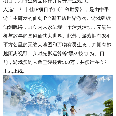
项目，为行业树立标杆并提升产业规范。
入选“十年十佳
IP
项目”的《仙剑世界》，是由中手
游自主研发的仙剑
IP
全新开放世界游戏。游戏延续
仙剑脉络，力图为大家呈现一个活灵活现，充满生
机与故事的国风仙侠大世界。此外，游戏拥有
384
平方公里的无缝大地图和万物有灵生态，并拥有超
越距离视野、实时光影运算等
“
黑科技
”
加持。目
前，游戏预约人数已经接近
300
万，并预计在今年
正式上线。