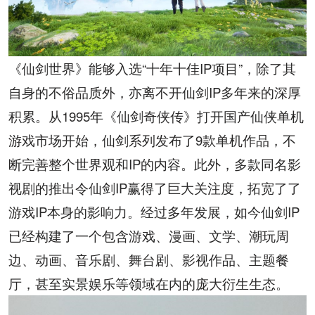
《仙剑世界》能够入选“十年十佳
IP
项目”，除了其
自身的不俗品质外，亦离不开仙剑
IP
多年来的深厚
积累。从
1995
年《仙剑奇侠传》打开国产仙侠单机
游戏市场开始，仙剑系列发布了
9
款单机作品，不
断完善整个世界观和
IP
的内容。此外，多款同名影
视剧的推出令仙剑
IP
赢得了巨大关注度，拓宽了了
游戏
IP
本身的影响力。经过多年发展，如今仙剑
IP
已经构建了一个包含游戏、漫画、文学、潮玩周
边、动画、音乐剧、舞台剧、影视作品、主题餐
厅，甚至实景娱乐等领域在内的庞大衍生生态。