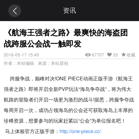
资讯
《航海王强者之路》最爽快的海盗团
战跨服公会战一触即发
2016-05-17 15:40
67707
33
收藏
作者：本站编辑 来源：本站原创
跨服争战，巅峰对决
!ONE PIECE
动画正版手游《航海王
强者之路》即将开启全新
PVP
玩法“海岛争夺战”，将为伟大
航路的冒险者们开启一场更为激烈的战斗
!
据悉，跨服争夺战
每周开启一次，成功占领海岛的公会还可获取海岛上丰厚的
珍稀资源，想要参与的玩家赶紧以“公会”为单位报名吧！
马上体验官方正版手游：
http://one-piece.cc/