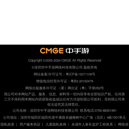
Copyright ©2005-2024 CMGE All Rights Reserved
©深圳市中手游网络科技有限公司 版权所有
网站备案/许可证号：粤ICP备15071109号
增值电信经营许可证：粤B2-20150479
网络出版服务许可证 （署）网出证（粤）字第052号
我公司对本网站产品、服务、信息、材料等一切内容享有全部知识产权。任何第
三方不得利用本网站内容获取收益或以任何方式侵犯我公司权利，否则我公司将
依法追究其法律责任。
公司名称：深圳市中手游网络科技有限公司 联系电话:0755-88351991
公司地址：深圳市福田区福田街道中康路卓越梅林中心广场（北区）4栋1001单元
隐私政策
|
用户服务协议
|
儿童隐私条例
|
未成年人家长监护工程体系
|
网络游