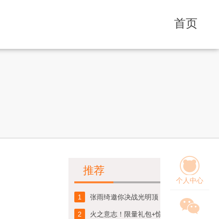
首页
推荐
个人中心
1
张雨绮邀你决战光明顶 《倚天屠龙记》手游侠客列传首曝
2
火之意志！限量礼包+惊喜集齐忍卡马上领取