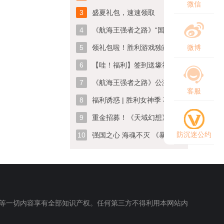
微信
3
盛夏礼包，速速领取
4
《航海王强者之路》“国庆迎新”新版上线 开启冒险狂欢
5
领礼包啦！胜利游戏独家专区！
微博
6
【哇！福利】签到送壕礼，每天领不停！
7
《航海王强者之路》公测季今日盛大开启 超多活动high翻天
客服
8
福利诱惑 | 胜利女神季 不留愚力教你一分钟获取礼包
9
重金招募！《天域幻想》玩家写手团！
防沉迷公约
10
强国之心 海魂不灭 《暴风战舰》国庆活动即将开启
等一切内容享有全部知识产权。任何第三方不得利用本网站内