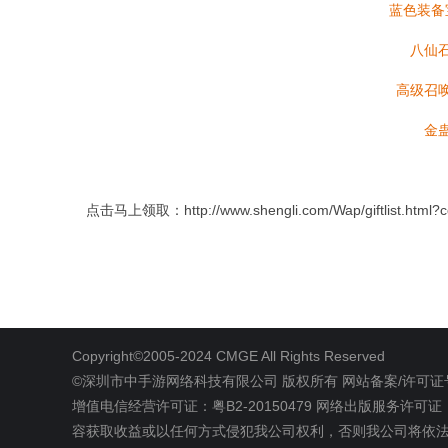
蓝色装备
八仙石
高级召唤
金蛊
点击马上领取：
http://www.shengli.com/Wap/giftlist.h
Copyright©2005-2024 CMGE All Rights Reserved
©深圳市中手游网络科技有限公司
版权所有
网站备案/许可证号
增值电信经营许可证：粤B2-20150479
网络出版服务许可证 
容获取收益或以任何方式侵犯我公司权利，否则我公司将依