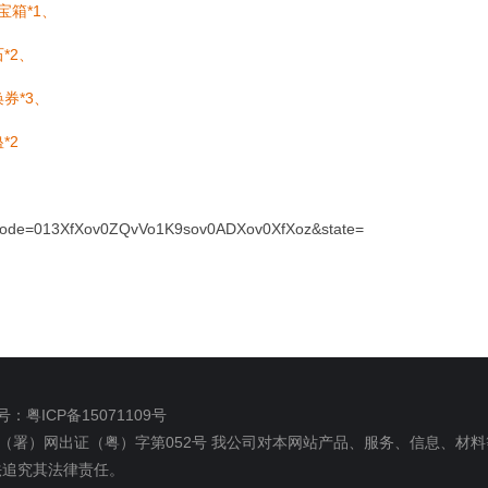
宝箱*1、
*2、
券*3、
*2
tml?code=013XfXov0ZQvVo1K9sov0ADXov0XfXoz&state=
：粤ICP备15071109号
（署）网出证（粤）字第052号
我公司对本网站产品、服务、信息、材料
法追究其法律责任。