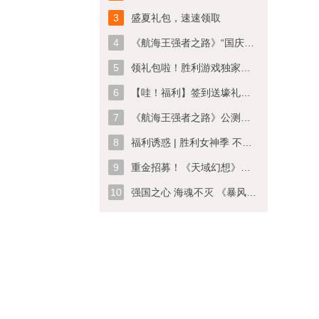
3
盛夏礼包，速速领取
4
《航海王强者之路》“国庆迎新”新版上线 开启冒险狂欢
5
领礼包啦！胜利游戏独家专区！
6
【哇！福利】签到送壕礼，每天领不停！
7
《航海王强者之路》公测季今日盛大开启 超多活动high翻天
8
福利诱惑 | 胜利女神季 不留愚力教你一分钟获取礼包
9
重金招募！《天域幻想》玩家写手团！
10
强国之心 海魂不灭 《暴风战舰》国庆活动即将开启