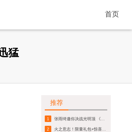
首页
迅猛
推荐
1
张雨绮邀你决战光明顶 《倚天屠龙记》手游侠客列传首曝
2
火之意志！限量礼包+惊喜集齐忍卡马上领取