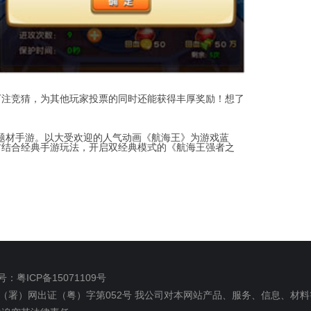
下注竞猜，为其他玩家投票的同时还能获得丰厚奖励！想了
ce”题材手游。以大受欢迎的人气动画《航海王》为游戏蓝
材结合经典手游玩法，开启双经典模式的《航海王强者之
！
：粤ICP备15071109号
（署）网出证（粤）字第052号
我公司对本网站产品、服务、信息、材料