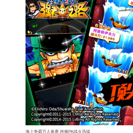
海上争霸万人参赛 跨服PK战火迅猛