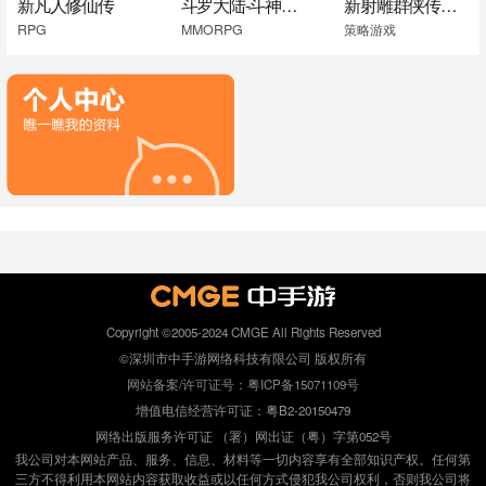
新凡人修仙传
斗罗大陆-斗神再临
新射雕群侠传之铁血丹心
RPG
MMORPG
策略游戏
Copyright ©2005-2024 CMGE All Rights Reserved
©深圳市中手游网络科技有限公司 版权所有
网站备案/许可证号：粤ICP备15071109号
增值电信经营许可证：粤B2-20150479
网络出版服务许可证 （署）网出证（粤）字第052号
我公司对本网站产品、服务、信息、材料等一切内容享有全部知识产权。任何第
三方不得利用本网站内容获取收益或以任何方式侵犯我公司权利，否则我公司将