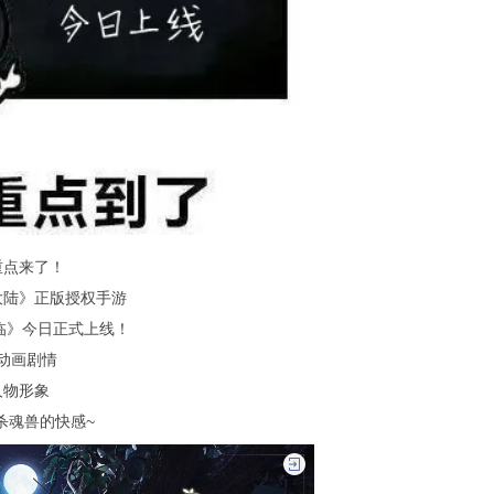
重点来了！
大陆》正版授权手游
临》今日正式上线！
动画剧情
人物形象
杀魂兽的快感~