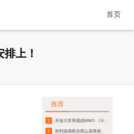
首页
安排上！
推荐
1
开放大世界团战MMO 《斗罗大陆：史莱克学院》定档1月31日全平台首发上线！
2
胜利游戏联合西山居将推神秘大作《天域幻想》，“剑侠”团队潜心打造