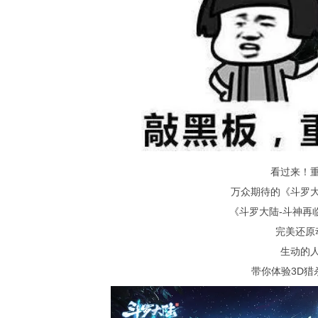
看过来！
万众期待的《斗罗
《斗罗大陆-斗神再
完美还原
生动的
带你体验3D猎