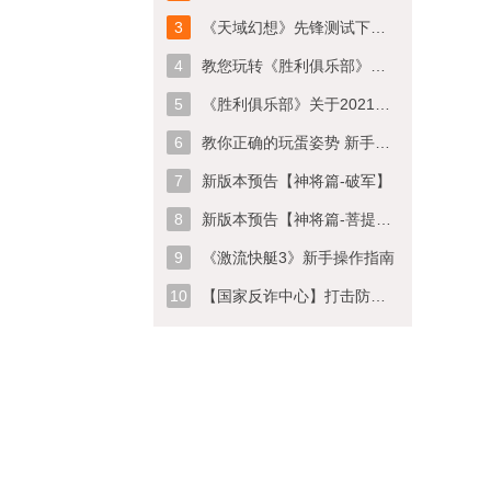
3
《天域幻想》先锋测试下载公告
4
教您玩转《胜利俱乐部》积分系统，游戏福利手到擒来
5
《胜利俱乐部》关于2021年上半年积分过期清零的公告
6
教你正确的玩蛋姿势 新手必知五件事！
7
新版本预告【神将篇-破军】
8
新版本预告【神将篇-菩提祖师】
9
《激流快艇3》新手操作指南
10
【国家反诈中心】打击防范电信网络诈骗