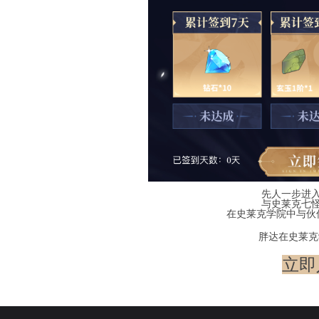
先人一步进
与史莱克七
在史莱克学院中与伙
胖达在史莱克
立即