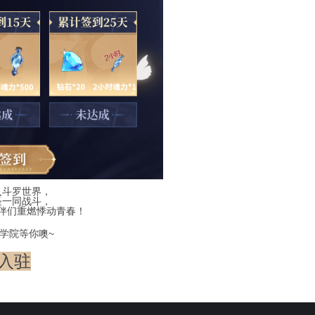
入斗罗世界，
怪一同战斗，
伴们重燃悸动青春！
学院等你噢~
入驻