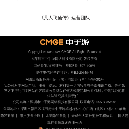
《凡人飞仙传》运营团队
Copyright ©2005-2024 CMGE All Rights Reserved
©深圳市中手游网络科技有限公司 版权所有
网站备案/许可证号：粤ICP备15071109号
增值电信经营许可证：粤B2-20150479
网络出版服务许可证 （署）网出证（粤）字第052号
我公司对本网站产品、服务、信息、材料等一切内容享有全部知识产权。任何第
三方不得利用本网站内容获取收益或以任何方式侵犯我公司权利，否则我公司将
依法追究其法律责任。
公司名称：深圳市中手游网络科技有限公司 联系电话:0755-88351991
公司地址：深圳市福田区福田街道中康路卓越梅林中心广场（北区）4栋1001单元
隐私政策
|
用户服务协议
|
儿童隐私条例
|
未成年人家长监护工程体系
|
网络游
戏行业防沉迷自律公约